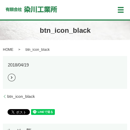
メ
btn_icon_black
HOME
btn_icon_black
2018/04/19
btn_icon_black