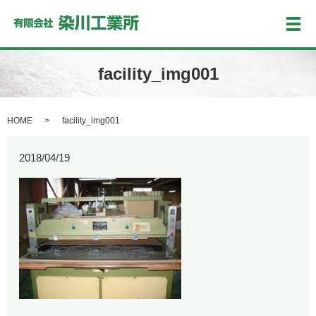
メ
facility_img001
HOME
facility_img001
2018/04/19