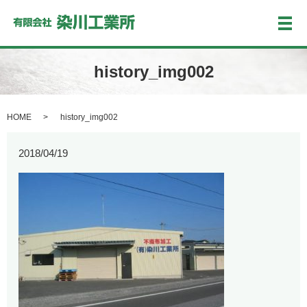
メ
history_img002
HOME
history_img002
2018/04/19